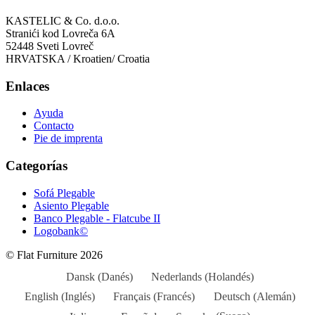
KASTELIC & Co. d.o.o.
Stranići kod Lovreča 6A
52448 Sveti Lovreč
HRVATSKA / Kroatien/ Croatia
Enlaces
Ayuda
Contacto
Pie de imprenta
Categorías
Sofá Plegable
Asiento Plegable
Banco Plegable - Flatcube II
Logobank©
© Flat Furniture 2026
Dansk
(
Danés
)
Nederlands
(
Holandés
)
English
(
Inglés
)
Français
(
Francés
)
Deutsch
(
Alemán
)