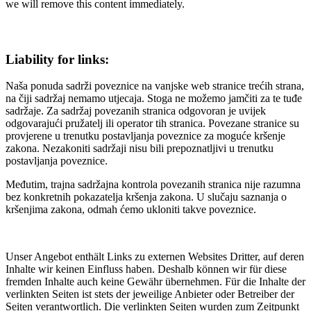
we will remove this content immediately.
Liability for links:
Naša ponuda sadrži poveznice na vanjske web stranice trećih strana,
na čiji sadržaj nemamo utjecaja. Stoga ne možemo jamčiti za te tuđe
sadržaje. Za sadržaj povezanih stranica odgovoran je uvijek
odgovarajući pružatelj ili operator tih stranica. Povezane stranice su
provjerene u trenutku postavljanja poveznice za moguće kršenje
zakona. Nezakoniti sadržaji nisu bili prepoznatljivi u trenutku
postavljanja poveznice.
Međutim, trajna sadržajna kontrola povezanih stranica nije razumna
bez konkretnih pokazatelja kršenja zakona. U slučaju saznanja o
kršenjima zakona, odmah ćemo ukloniti takve poveznice.
Unser Angebot enthält Links zu externen Websites Dritter, auf deren
Inhalte wir keinen Einfluss haben. Deshalb können wir für diese
fremden Inhalte auch keine Gewähr übernehmen. Für die Inhalte der
verlinkten Seiten ist stets der jeweilige Anbieter oder Betreiber der
Seiten verantwortlich. Die verlinkten Seiten wurden zum Zeitpunkt