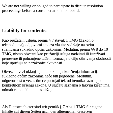
We are not willing or obliged to participate in dispute resolution
proceedings before a consumer arbitration board.
Liability for contents:
Kao pružatelji usluga, prema § 7 stavak 1 TMG (Zakon o
telemedijima), odgovorni smo za vlastite sadržaje na ovim
stranicama sukladno općim zakonima. Međutim, prema §§ 8 do 10
TMG, nismo obvezni kao pružatelji usluga nadzirati ili istraživati
prenesene ili pohranjene tuđe informacije u cilju otkrivanja okolnosti
koje upućuju na nezakonite aktivnosti.
Obveze u vezi uklanjanja ili blokiranja korištenja informacija
sukladno općim zakonima neće biti pogođene. Međutim,
odgovornost u vezi s tim će postojati tek od trenutka saznanja o
konkretnom kršenju zakona. U slučaju saznanja o takvim kršenjima,
odmah ćemo ukloniti te sadržaje
Als Diensteanbieter sind wir gemäß § 7 Abs.1 TMG für eigene
Inhalte auf diesen Seiten nach den allgemeinen Gesetzen