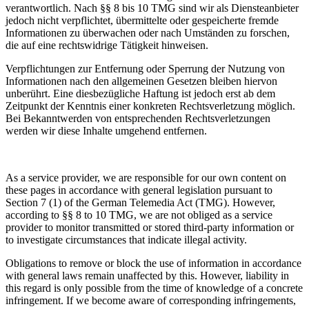
verantwortlich. Nach §§ 8 bis 10 TMG sind wir als Diensteanbieter
jedoch nicht verpflichtet, übermittelte oder gespeicherte fremde
Informationen zu überwachen oder nach Umständen zu forschen,
die auf eine rechtswidrige Tätigkeit hinweisen.
Verpflichtungen zur Entfernung oder Sperrung der Nutzung von
Informationen nach den allgemeinen Gesetzen bleiben hiervon
unberührt. Eine diesbezügliche Haftung ist jedoch erst ab dem
Zeitpunkt der Kenntnis einer konkreten Rechtsverletzung möglich.
Bei Bekanntwerden von entsprechenden Rechtsverletzungen
werden wir diese Inhalte umgehend entfernen.
As a service provider, we are responsible for our own content on
these pages in accordance with general legislation pursuant to
Section 7 (1) of the German Telemedia Act (TMG). However,
according to §§ 8 to 10 TMG, we are not obliged as a service
provider to monitor transmitted or stored third-party information or
to investigate circumstances that indicate illegal activity.
Obligations to remove or block the use of information in accordance
with general laws remain unaffected by this. However, liability in
this regard is only possible from the time of knowledge of a concrete
infringement. If we become aware of corresponding infringements,