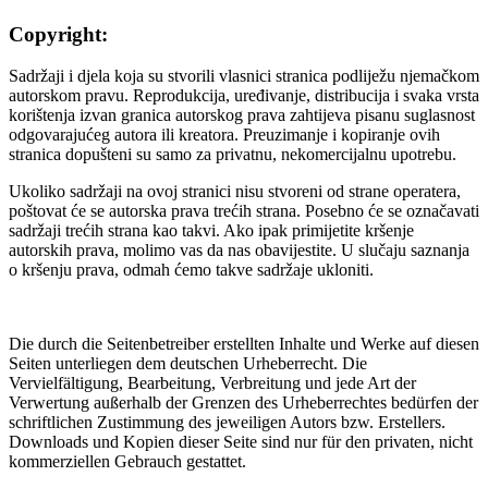
Copyright:
Sadržaji i djela koja su stvorili vlasnici stranica podliježu njemačkom
autorskom pravu. Reprodukcija, uređivanje, distribucija i svaka vrsta
korištenja izvan granica autorskog prava zahtijeva pisanu suglasnost
odgovarajućeg autora ili kreatora. Preuzimanje i kopiranje ovih
stranica dopušteni su samo za privatnu, nekomercijalnu upotrebu.
Ukoliko sadržaji na ovoj stranici nisu stvoreni od strane operatera,
poštovat će se autorska prava trećih strana. Posebno će se označavati
sadržaji trećih strana kao takvi. Ako ipak primijetite kršenje
autorskih prava, molimo vas da nas obavijestite. U slučaju saznanja
o kršenju prava, odmah ćemo takve sadržaje ukloniti.
Die durch die Seitenbetreiber erstellten Inhalte und Werke auf diesen
Seiten unterliegen dem deutschen Urheberrecht. Die
Vervielfältigung, Bearbeitung, Verbreitung und jede Art der
Verwertung außerhalb der Grenzen des Urheberrechtes bedürfen der
schriftlichen Zustimmung des jeweiligen Autors bzw. Erstellers.
Downloads und Kopien dieser Seite sind nur für den privaten, nicht
kommerziellen Gebrauch gestattet.